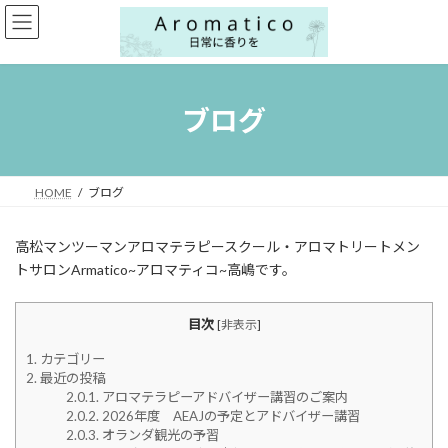
コ
ナ
ン
ビ
テ
ゲ
ン
ー
ツ
シ
へ
ョ
ブログ
ス
ン
キ
に
ッ
移
プ
動
HOME
ブログ
高松マンツーマンアロマテラピースクール・アロマトリートメン
トサロンArmatico~アロマティコ~高嶋です。
目次
[
非表示
]
1.
カテゴリー
2.
最近の投稿
2.0.1.
アロマテラピーアドバイザー講習のご案内
2.0.2.
2026年度 AEAJの予定とアドバイザー講習
2.0.3.
オランダ観光の予習