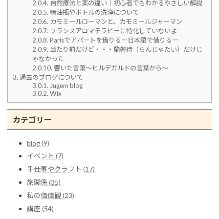
2.0.4.
自然療法と薬の違い｜初心者でもわかるやさしい解説
2.0.5.
精油瓶やボトルの洗浄について
2.0.6.
カモミールローマンと、カモミールジャーマン
2.0.7.
フランスアロマテラピーに特化していないよ
2.0.8.
Parisでアパートを借りるー日本語で借りるー
2.0.9.
当たり前だけど・・・蘭奢待（らんじゃたい）だけじ
ゃなかった
2.0.10.
響いた言葉～ヒルデガルドの言葉から～
3.
過去のブログについて
3.0.1.
Jugem blog
3.0.2.
Wix
カテゴリー
blog (9)
イベント (7)
手仕事やクラフト (17)
旅関係 (35)
私の価値観 (23)
講座 (54)