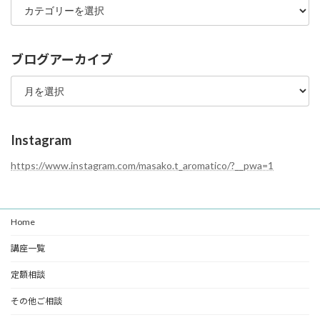
ロ
グ
カ
テ
ブログアーカイブ
ゴ
ブ
リ
ロ
ー
グ
ア
ー
Instagram
カ
イ
https://www.instagram.com/masako.t_aromatico/?__pwa=1
ブ
Home
講座一覧
定額相談
その他ご相談