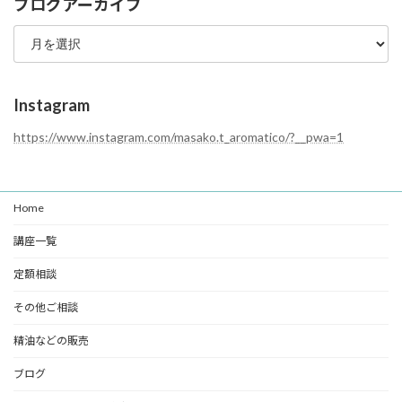
ブログアーカイブ
ゴ
ブ
リ
ロ
ー
グ
ア
ー
Instagram
カ
イ
https://www.instagram.com/masako.t_aromatico/?__pwa=1
ブ
Home
講座一覧
定額相談
その他ご相談
精油などの販売
ブログ