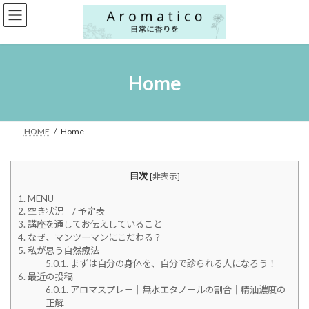
コ
ナ
ン
ビ
テ
ゲ
ン
ー
ツ
シ
へ
ョ
Home
ス
ン
キ
に
ッ
移
プ
動
HOME
Home
目次
[
非表示
]
1.
MENU
2.
空き状況 / 予定表
3.
講座を通してお伝えしていること
4.
なぜ、マンツーマンにこだわる？
5.
私が思う自然療法
5.0.1.
まずは自分の身体を、自分で診られる人になろう！
6.
最近の投稿
6.0.1.
アロマスプレー｜無水エタノールの割合｜精油濃度の
正解