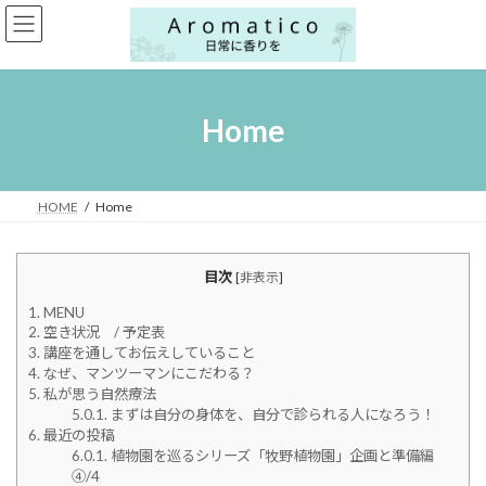
コ
ナ
ン
ビ
テ
ゲ
ン
ー
ツ
シ
へ
ョ
Home
ス
ン
キ
に
ッ
移
プ
動
HOME
Home
目次
[
非表示
]
1.
MENU
2.
空き状況 / 予定表
3.
講座を通してお伝えしていること
4.
なぜ、マンツーマンにこだわる？
5.
私が思う自然療法
5.0.1.
まずは自分の身体を、自分で診られる人になろう！
6.
最近の投稿
6.0.1.
植物園を巡るシリーズ「牧野植物園」企画と準備編
④/4