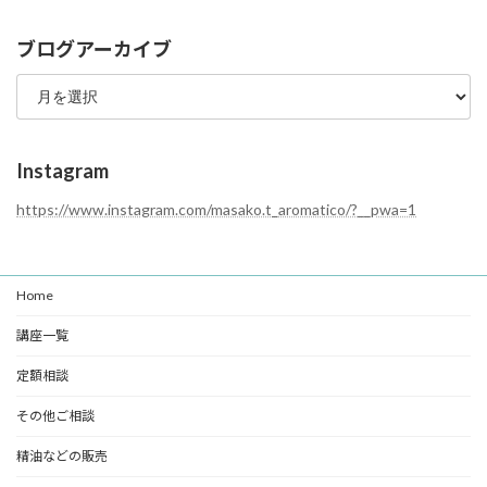
カ
テ
ブログアーカイブ
ゴ
ブ
リ
ロ
ー
グ
ア
ー
Instagram
カ
イ
https://www.instagram.com/masako.t_aromatico/?__pwa=1
ブ
Home
講座一覧
定額相談
その他ご相談
精油などの販売