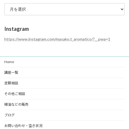
ブ
リ
ロ
ー
グ
ア
ー
Instagram
カ
イ
https://www.instagram.com/masako.t_aromatico/?__pwa=1
ブ
Home
講座一覧
定額相談
その他ご相談
精油などの販売
ブログ
お問い合わせ・空き状況