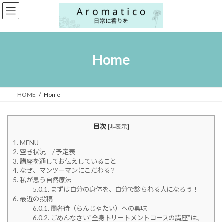
コ
ナ
ン
ビ
テ
ゲ
ン
ー
ツ
シ
へ
ョ
Home
ス
ン
キ
に
ッ
移
プ
動
HOME
Home
目次
[
非表示
]
1.
MENU
2.
空き状況 / 予定表
3.
講座を通してお伝えしていること
4.
なぜ、マンツーマンにこだわる？
5.
私が思う自然療法
5.0.1.
まずは自分の身体を、自分で診られる人になろう！
6.
最近の投稿
6.0.1.
蘭奢待（らんじゃたい）への興味
6.0.2.
ごめんなさい"全身トリートメントコースの講座”は、