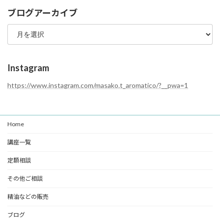
テ
ブログアーカイブ
ゴ
ブ
リ
ロ
ー
グ
ア
ー
Instagram
カ
イ
https://www.instagram.com/masako.t_aromatico/?__pwa=1
ブ
Home
講座一覧
定額相談
その他ご相談
精油などの販売
ブログ