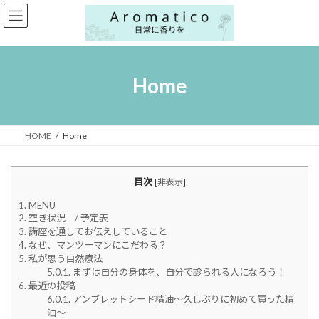
コ
ナ
ン
ビ
テ
ゲ
ン
ー
ツ
シ
へ
ョ
Home
ス
ン
キ
に
ッ
移
プ
動
HOME
Home
目次
[
非表示
]
1.
MENU
2.
空き状況 / 予定表
3.
講座を通してお伝えしていること
4.
なぜ、マンツーマンにこだわる？
5.
私が思う自然療法
5.0.1.
まずは自分の身体を、自分で診られる人になろう！
6.
最近の投稿
6.0.1.
アンブレットシード精油～久しぶりに初めて買った精
油～