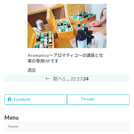
Aromatico～アロマティコ～の講座と仕
事の専用HPです
講座
1
…
22
23
24
←
前へ
Threads
Facebook
Menu
Home