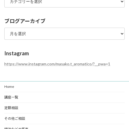
ロ
グ
カ
テ
ブログアーカイブ
ゴ
ブ
リ
ロ
ー
グ
ア
ー
Instagram
カ
イ
https://www.instagram.com/masako.t_aromatico/?__pwa=1
ブ
Home
講座一覧
定額相談
その他ご相談