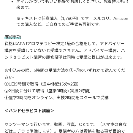
オイルがついてもいい格好でお越しください。お着替えも出
来ます。
※テキストは任意購入（1,760円）です。メルカリ、Amazon
での購入など、ご自身でのご準備も可能です。
確認事項
資格はAEAJアロマテラピー検定1級の合格をして、アドバイザー
講習を受講していないと受講できません。
アドバイザー講習、ハ
ンドセラピスト講習の履修証明は同時に受講と提出が出来ます。
お申込みの際、5時間の受講方法を①~③のいずれかで選んでくだ
さい。
①1日5時間で取得（途中休憩15分×2回）
②2日間に分けて取得（座学3時間+実技2時間）
③座学3時間をオンライン、実技2時間をスクールで受講
​＜ハンドセラピスト講座＞
マンツーマンで行います。動画、写真、OKです。（スマホの台な
どはコチラで準備します）。受講者の方は資格を取る事が目的で