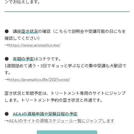
ンでお伝えします。
● 講座
空き状況
の確認（こちらで説明会や受講可能の日にちを
確認してください）
→
https://www.aromatico.me/
●
年間の予定
はコチラです。
1週間詰めて通う・3日でギュっと学ぶなどの集中受講も大歓迎で
す。
→
https://aromatico.life/2025yotei/
空き状況と年間予定は、トリートメント専用のサイトにジャンプ
します。トリートメント予約の空き状況と共通です。
●
AEAJの資格申請や受験日程の予定
→
AEAJのサイトの資格スケジュール一覧にジャンプします