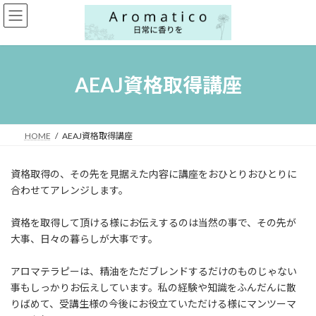
コ
ナ
ン
ビ
テ
ゲ
ン
ー
ツ
シ
へ
ョ
AEAJ資格取得講座
ス
ン
キ
に
ッ
移
プ
動
HOME
AEAJ資格取得講座
資格取得の、その先を見据えた内容に講座をおひとりおひとりに
合わせてアレンジします。
資格を取得して頂ける様にお伝えするのは当然の事で、その先が
大事、日々の暮らしが大事です。
アロマテラピーは、精油をただブレンドするだけのものじゃない
事もしっかりお伝えしています。私の経験や知識をふんだんに散
りばめて、受講生様の今後にお役立ていただける様にマンツーマ