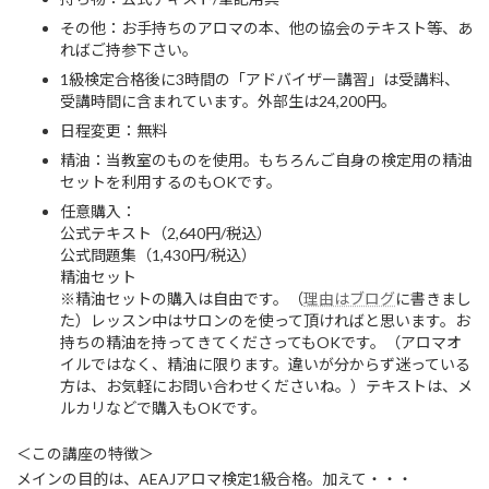
その他：お手持ちのアロマの本、他の協会のテキスト等、あ
ればご持参下さい。
​1級検定合格後に3時間の「アドバイザー講習」は受講料、
受講時間に含まれています。外部生は24,200円。
​日程変更：無料
​精油：当教室のものを使用。もちろんご自身の検定用の精油
セットを利用するのもOKです。
任意購入：
公式テキスト（2,640円/税込）
公式問題集（1,430円/税込）
精油セット
※精油セットの購入は自由です。（
理由はブログ
に書きまし
た）レッスン中はサロンのを使って頂ければと思います。お
持ちの精油を持ってきてくださってもOKです。（アロマオ
イルではなく、精油に限ります。違いが分からず迷っている
方は、お気軽にお問い合わせくださいね。）テキストは、メ
ルカリなどで購入もOKです。
＜この講座の特徴＞
メインの目的は、AEAJアロマ検定1級合格。加えて・・・