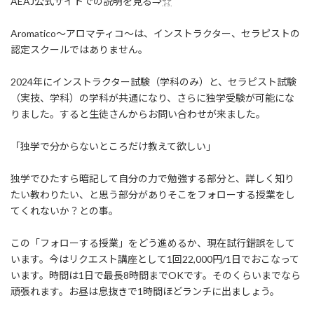
AEAJ公式サイトでの説明を見る⇒
☆
Aromatico～アロマティコ～は、インストラクター、セラピストの
認定スクールではありません。
2024年にインストラクター試験（学科のみ）と、セラピスト試験
（実技、学科）の学科が共通になり、さらに独学受験が可能にな
りました。すると生徒さんからお問い合わせが来ました。
「独学で分からないところだけ教えて欲しい」
独学でひたすら暗記して自分の力で勉強する部分と、詳しく知り
たい教わりたい、と思う部分がありそこをフォローする授業をし
てくれないか？との事。
この「フォローする授業」をどう進めるか、現在試行錯誤をして
います。今はリクエスト講座として1回22,000円/1日でおこなって
います。時間は1日で最長8時間までOKです。そのくらいまでなら
頑張れます。お昼は息抜きで1時間ほどランチに出ましょう。