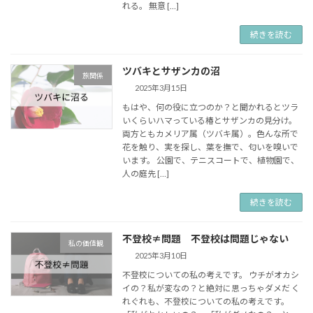
れる。 無意 […]
続きを読む
ツバキとサザンカの沼
旅関係
2025年3月15日
もはや、何の役に立つのか？と聞かれるとツラ
いくらいハマっている椿とサザンカの見分け。
両方ともカメリア属（ツバキ属）。色んな所で
花を触り、実を探し、葉を撫で、匂いを嗅いで
います。 公園で、テニスコートで、植物園で、
人の庭先 […]
続きを読む
不登校≠問題 不登校は問題じゃない
私の価値観
2025年3月10日
不登校についての私の考えです。 ウチがオカシ
イの？私が変なの？と絶対に思っちゃダメだ く
れぐれも、不登校についての私の考えです。