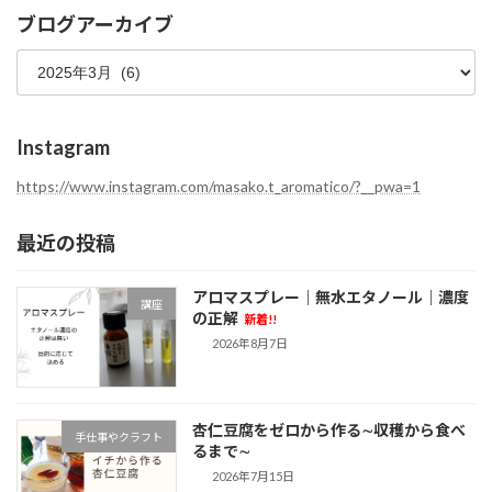
テ
ブログアーカイブ
ゴ
ブ
リ
ロ
ー
グ
ア
ー
Instagram
カ
イ
https://www.instagram.com/masako.t_aromatico/?__pwa=1
ブ
最近の投稿
アロマスプレー｜無水エタノール｜濃度
講座
の正解
新着!!
2026年8月7日
杏仁豆腐をゼロから作る∼収穫から食べ
手仕事やクラフト
るまで∼
2026年7月15日