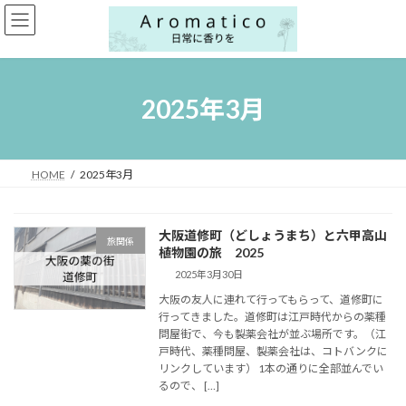
コ
ナ
ン
ビ
テ
ゲ
ン
ー
ツ
シ
へ
ョ
2025年3月
ス
ン
キ
に
ッ
移
プ
動
HOME
2025年3月
大阪道修町（どしょうまち）と六甲高山
旅関係
植物園の旅 2025
2025年3月30日
大阪の友人に連れて行ってもらって、道修町に
行ってきました。道修町は江戸時代からの薬種
問屋街で、今も製薬会社が並ぶ場所です。（江
戸時代、薬種問屋、製薬会社は、コトバンクに
リンクしています） 1本の通りに全部並んでい
るので、 […]