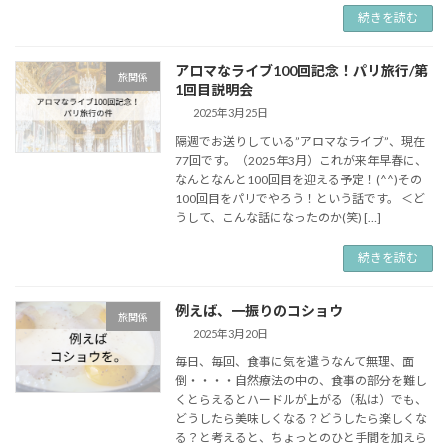
続きを読む
アロマなライブ100回記念！パリ旅行/第
旅関係
1回目説明会
2025年3月25日
隔週でお送りしている”アロマなライブ”、現在
77回です。（2025年3月）これが来年早春に、
なんとなんと100回目を迎える予定！(^^)その
100回目をパリでやろう！という話です。 ＜ど
うして、こんな話になったのか(笑) […]
続きを読む
例えば、一振りのコショウ
旅関係
2025年3月20日
毎日、毎回、食事に気を遣うなんて無理、面
倒・・・・自然療法の中の、食事の部分を難し
くとらえるとハードルが上がる（私は）でも、
どうしたら美味しくなる？どうしたら楽しくな
る？と考えると、ちょっとのひと手間を加えら