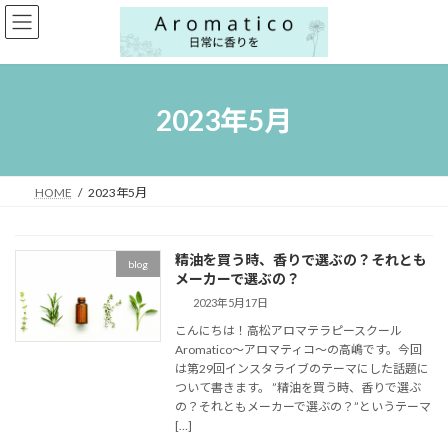
コ
ナ
ン
ビ
テ
ゲ
ン
ー
ツ
シ
へ
ョ
2023年5月
ス
ン
キ
に
ッ
移
プ
動
HOME
2023年5月
精油を買う時、香りで選ぶの？それとも
blog
メーカーで選ぶの？
2023年5月17日
こんにちは！高松アロマテラピースクール
Aromatico～アロマティコ～の高嶋です。今回
は第29回インスタライブのテーマにした話題に
ついて書きます。 ”精油を買う時、香りで選ぶ
の？それともメーカーで選ぶの？”というテーマ
[…]