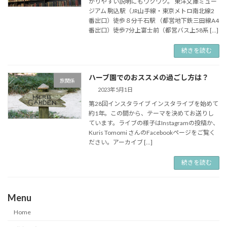
かりやすい説明にもワクワク。 東洋文庫ミュー
ジアム 駒込駅（JR山手線・東京メトロ南北線2
番出口）徒歩８分千石駅 （都営地下鉄三田線A4
番出口）徒歩7分上富士前（都営バス上58系 […]
続きを読む
ハーブ園でのおススメの過ごし方は？
旅関係
2023年5月1日
第28回インスタライブ インスタライブを始めて
約1年。この間から、テーマを決めてお送りし
ています。ライブの様子はInstagramの投稿か、
Kuris Tomomi さんのFacebookページをご覧く
ださい。アーカイブ […]
続きを読む
Menu
Home