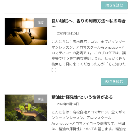
続きを読む
良い睡眠へ、香りの利用方法～私の場合
講座
～
2023年5月15日
こんにちは！高松自宅サロン、全てがマンツー
マンレッスン、アロマスクールAromatico～ア
ロマティコ～の高嶋です。 このブログでは、講
座等で行う専門的な説明よりも、せっかく色々
検索して見に来てくださった方が「そこ知りた
[…]
続きを読む
精油は”揮発性”という性質がある
講座
2023年5月14日
こんにちは！高松自宅アロマサロン、全てがマ
ンツーマンレッスン、アロマスクール
Aromatico～アロマティコ～の高嶋です。 今回
は、精油の揮発性についてお話します。 精油を