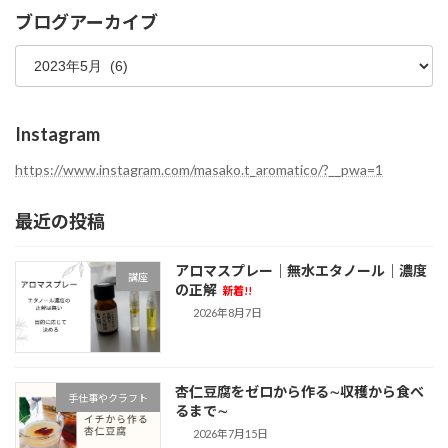
テ
ブログアーカイブ
ゴ
ブ
リ
ロ
ー
グ
ア
ー
Instagram
カ
イ
https://www.instagram.com/masako.t_aromatico/?__pwa=1
ブ
最近の投稿
アロマスプレー｜無水エタノール｜濃度
講座
の正解
新着!!
2026年8月7日
杏仁豆腐をゼロから作る∼収穫から食べ
手仕事やクラフト
るまで∼
2026年7月15日