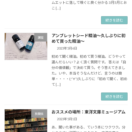
ムエットに落して嗅ぐと良く分かる 3月5月とお
こ […]
続きを読む
アンブレットシード精油～久しぶりに初
講座
めて買った精油～
2023年5月6日
初めて聞く精油。初めて買う精油。どうやって
選んだらいい？よく頂く質問です。 答えは「自
分の価値観」で決めて買う。そう答えてきまし
た。いや、本当そうなんだけど、言うのは簡
単・・・・(;'∀')久しぶりに「初めて聞く、初め
て […]
続きを読む
おススメの場所：東洋文庫ミュージアム
旅関係
2023年5月1日
あ、聞いた事がある、ていう本にワクワク。分