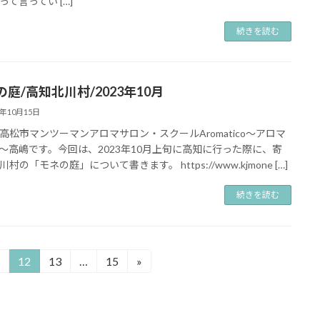
って言ってい […]
続きを読む
庭/高知北川村/2023年10月
3年10月15日
高松市マンツーマンアロマサロン・スクールAromatico～アロマ
～高嶋です。今回は、2023年10月上旬に高知に行った際に、寄
村の「モネの庭」について書きます。 https://www.kjmone […]
続きを読む
12
13
…
15
»
固
固
固
定
定
定
ペ
ペ
ペ
ー
ー
ー