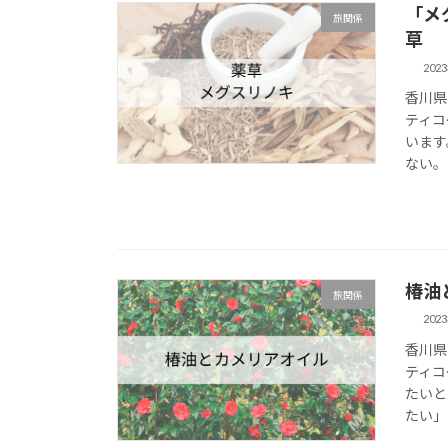
「メ
旅関係
草
202
香川県
ティコ
います
ない。
椿油
旅関係
202
香川県
ティコ
たいと
たい」と