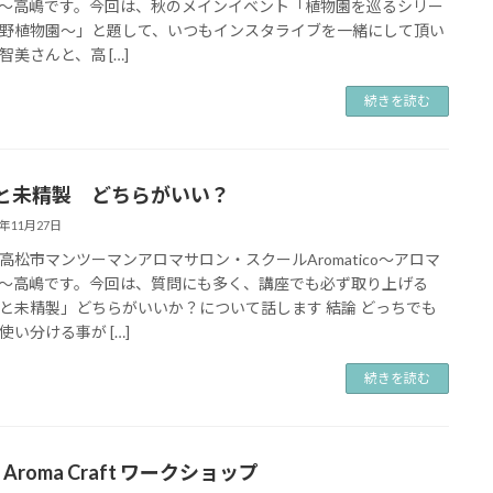
～高嶋です。今回は、秋のメインイベント「植物園を巡るシリー
野植物園～」と題して、いつもインスタライブを一緒にして頂い
智美さんと、高 […]
続きを読む
と未精製 どちらがいい？
3年11月27日
高松市マンツーマンアロマサロン・スクールAromatico～アロマ
～高嶋です。今回は、質問にも多く、講座でも必ず取り上げる
と未精製」どちらがいいか？について話します 結論 どっちでも
使い分ける事が […]
続きを読む
冬 Aroma Craft ワークショップ