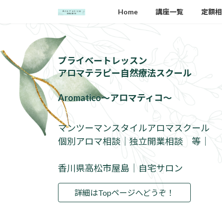
コ
ナ
Home
講座一覧
定額相
ン
ビ
テ
ゲ
ン
ー
ツ
シ
プライベートレッスン
へ
ョ
アロマテラピー自然療法スクール
ス
ン
キ
に
Aromatico～アロマティコ～
ッ
移
プ
動
マンツーマンスタイルアロマスクール
個別アロマ相談｜独立開業相談 等｜
香川県高松市屋島｜自宅サロン
詳細はTopページへどうぞ！