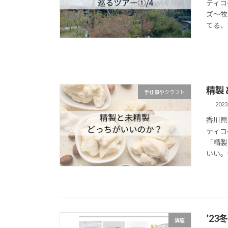
ティコ
ズ～牧
てる、
精製
手仕事やクラフト
202
香川県
ティコ
「精製
いい。
’23
講座