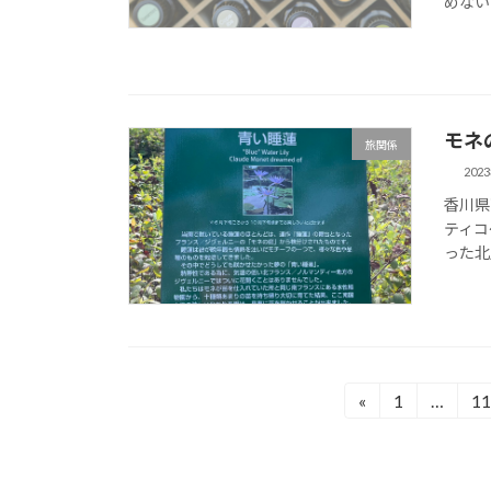
めない
モネの
旅関係
202
香川県
ティコ
った北川
投
«
1
…
11
固
固
定
定
稿
ペ
ペ
の
ー
ー