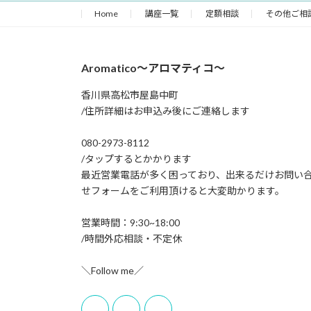
ジ
ジ
Home
講座一覧
定額相談
その他ご相
ペ
ー
Aromatico～アロマティコ～
ジ
香川県高松市屋島中町
送
/住所詳細はお申込み後にご連絡します
り
080-2973-8112
/タップするとかかります
最近営業電話が多く困っており、出来るだけお問い
せフォームをご利用頂けると大変助かります。
営業時間：9:30~18:00
/時間外応相談・不定休
＼Follow me／