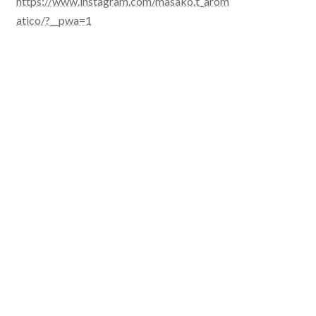
https://www.instagram.com/masako.t_arom
イ
atico/?__pwa=1
ブ