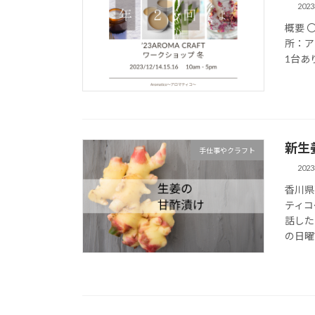
202
概要 〇
所：ア
1台あ
新生
手仕事やクラフト
202
香川県
ティコ
話した
の日曜市