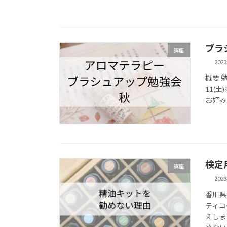
ブラ
講座
202
概要 
11(土
お好み
検定
講座
202
香川県
ティコ
えしま