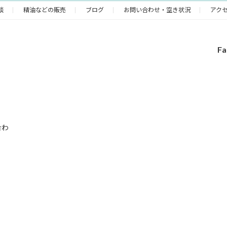
ジ
ジ
ジ
談
精油などの販売
ブログ
お問い合わせ・空き状況
アク
F
合わ