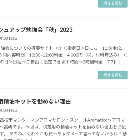
続きを読む
シュアップ勉強会「秋」2023
3年10月23日
勉強会についての概要サイト→☆ ＜指定日＞日にち：11/9(木)と
)※同内容時間：10:00~12:00料金：4,000円（税、材料費込み） ＜
の日＞日程→ご自由に設定できます時間→2時間料金：7,7 […]
続きを読む
用精油キットを勧めない理由
3年10月16日
高松市マンツーマンアロマサロン・スクールAromatico～アロマ
～高嶋です。今回は、検定用の精油キットを勧めない理由をお伝
す。 あのね、くれぐれも買っちゃダメって言ってないからね？勧