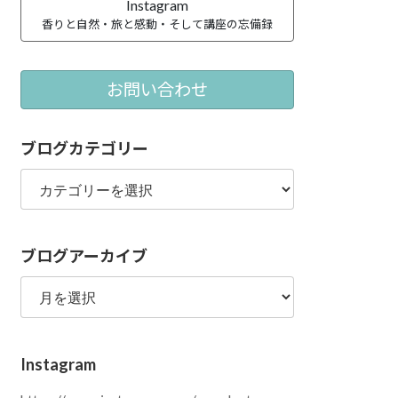
Instagram
香りと自然・旅と感動・そして講座の忘備録
お問い合わせ
ブログカテゴリー
ブ
ロ
グ
カ
ブログアーカイブ
テ
ゴ
ブ
リ
ロ
ー
グ
ア
Instagram
ー
カ