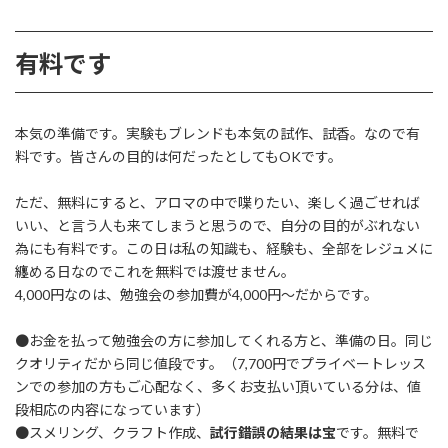
有料です
本気の準備です。実験もブレンドも本気の試作、試香。なので有
料です。皆さんの目的は何だったとしてもOKです。
ただ、無料にすると、アロマの中で喋りたい、楽しく過ごせれば
いい、と言う人も来てしまうと思うので、自分の目的がぶれない
為にも有料です。この日は私の知識も、経験も、全部をレジュメに
纏める日なのでこれを無料では渡せません。
4,000円なのは、勉強会の参加費が4,000円～だからです。
●お金を払って勉強会の方に参加してくれる方と、準備の日。同じ
クオリティだから同じ値段です。（7,700円でプライベートレッス
ンでの参加の方もご心配なく、多くお支払い頂いている分は、値
段相応の内容になっています）
●スメリング、クラフト作成、
試行錯誤の結果は宝
です。無料で