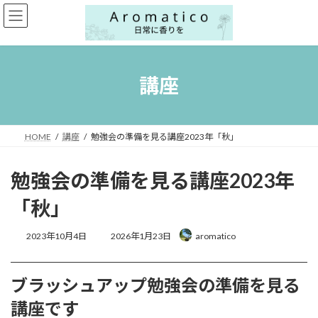
コ
ナ
ン
ビ
テ
ゲ
ン
ー
ツ
シ
へ
ョ
講座
ス
ン
キ
に
ッ
移
プ
動
HOME
講座
勉強会の準備を見る講座2023年「秋」
勉強会の準備を見る講座2023年
「秋」
最
2023年10月4日
2026年1月23日
aromatico
終
更
新
ブラッシュアップ勉強会の準備を見る
日
時
講座です
: