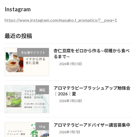
ア
ー
Instagram
カ
イ
https://www.instagram.com/masako.t_aromatico/?__pwa=1
ブ
最近の投稿
杏仁豆腐をゼロから作る∼収穫から食べ
手仕事やクラフト
るまで∼
2026年7月15日
アロマテラピーブラッシュアップ勉強会
講座
｜2026｜夏
2026年7月10日
アロマテラピーアドバイザー講習募集中
blog
2026年7月7日