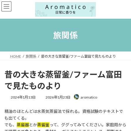
コ
ナ
ン
ビ
テ
ゲ
ン
ー
ツ
シ
へ
ョ
旅関係
ス
ン
キ
に
ッ
移
プ
動
HOME
旅関係
昔の大きな蒸留釜/ファーム富田で見たものより
昔の大きな蒸留釜/ファーム富田
で見たものより
最
2024年1月13日
2026年1月23日
aromatico
終
更
精油のほとんどは水蒸気蒸留法で採れる。資格試験のテキストで
新
日
も出てくる。
時
でも、
蒸留器
とか
蒸留釜
って、ググってみてください。家庭用から
: