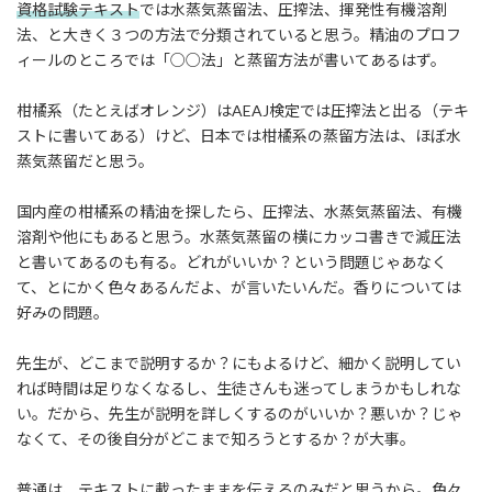
資格試験テキスト
では水蒸気蒸留法、圧搾法、揮発性有機溶剤
法、と大きく３つの方法で分類されていると思う。精油のプロフ
ィールのところでは「○○法」と蒸留方法が書いてあるはず。
柑橘系（たとえばオレンジ）はAEAJ検定では圧搾法と出る（テキ
ストに書いてある）けど、日本では柑橘系の蒸留方法は、ほぼ水
蒸気蒸留だと思う。
国内産の柑橘系の精油を探したら、圧搾法、水蒸気蒸留法、有機
溶剤や他にもあると思う。水蒸気蒸留の横にカッコ書きで減圧法
と書いてあるのも有る。どれがいいか？という問題じゃあなく
て、とにかく色々あるんだよ、が言いたいんだ。香りについては
好みの問題。
先生が、どこまで説明するか？にもよるけど、細かく説明してい
れば時間は足りなくなるし、生徒さんも迷ってしまうかもしれな
い。だから、先生が説明を詳しくするのがいいか？悪いか？じゃ
なくて、その後自分がどこまで知ろうとするか？が大事。
普通は、テキストに載ったままを伝えるのみだと思うから。色々