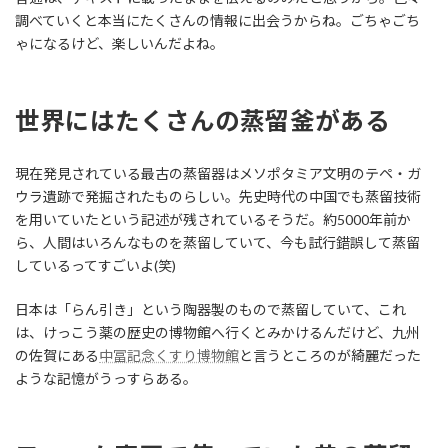
調べていくと本当にたくさんの情報に出会うからね。ごちゃごち
ゃになるけど、楽しいんだよね。
世界にはたくさんの蒸留釜がある
現在発見されている最古の蒸留器はメソポタミア文明のテペ・ガ
ウラ遺跡で発掘されたものらしい。先史時代の中国でも蒸留技術
を用いていたという記述が残されているそうだ。約5000年前か
ら、人間はいろんなものを蒸留していて、今も試行錯誤して蒸留
しているってすごいよ(笑)
日本は「らん引き」という陶器製のもので蒸留していて、これ
は、けっこう薬の歴史の博物館へ行くとみかけるんだけど、九州
の佐賀にある
中冨記念くすり博物館
と言うところのが綺麗だった
ような記憶がうっすらある。