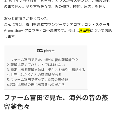
工場用まで色々ある。素材も、ガラスからステンレス、銅製のも
のまで色々。やり方も色々で、火の強さ、時間、圧力、も色々。
おっと前置きが長くなった。
こんにちは、香川県高松市マンツーマンアロマサロン・スクール
Aromatico～アロマティコ～高嶋です。今回は
蒸留釜
についてお話
します。
目次
[
非表示
]
1.
ファーム富田で見た、海外の昔の蒸留釜色々
2.
蒸留は深くてひとことでは喋れない
3.
検定に出る蒸留方法は、テキスト通りに暗記する
4.
世界にはたくさんの蒸留釜がある
5.
ファーム富田で使っていた昔の蒸留釜
6.
精油は蒸留の後に出来るものだから
ファーム富田で見た、海外の昔の蒸
留釜色々