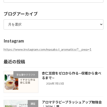
グ
カ
テ
ブログアーカイブ
ゴ
ブ
リ
ロ
ー
グ
ア
ー
Instagram
カ
イ
https://www.instagram.com/masako.t_aromatico/?__pwa=1
ブ
最近の投稿
杏仁豆腐をゼロから作る∼収穫から食べ
手仕事やクラフト
るまで∼
2026年7月15日
アロマテラピーブラッシュアップ勉強会
講座
｜2026｜夏