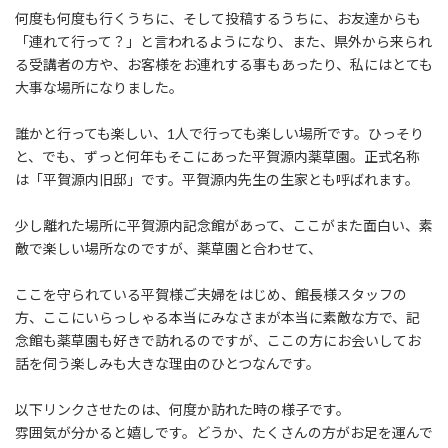
:
何度も何度も行くうちに、そして投稿するうちに、お友達からも
「連れて行って？」と言われるようになり、また、県外から来られ
る受講者の方や、お客様をお連れする事もあったり、私にはとても
大事な場所になりました。
誰かと行っても楽しい、1人で行っても楽しい場所です。ひっそり
と、でも、ずっと何年もそこにあった平賀源内薬草園。正式名称
は「平賀源内旧邸」です。平賀源内先生の生家とも呼ばれます。
少し離れた場所に平賀源内記念館があって、ここがまた面白い、素
敵で楽しい場所なのですが、薬草園と合わせて、
ここを守られている平賀様ご夫婦をはじめ、館長様スタッフの
方、ここにいらっしゃる本当にみなさまが本当に素敵な方で、記
念館も薬草園も好きで訪れるのですが、ここの方にお会いしてお
話を伺う楽しみも大きな理由のひとつなんです。
以下リンクさせたのは、何度か訪れた時の様子です。
雰囲気が分かると嬉しです。どうか、たくさんの方がお足を運んで