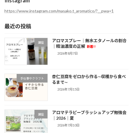
Instagram
カ
イ
https://www.instagram.com/masako.t_aromatico/?__pwa=1
ブ
最近の投稿
アロマスプレー｜無水エタノールの割合
講座
｜精油濃度の正解
新着!!
2026年8月7日
杏仁豆腐をゼロから作る∼収穫から食べ
手仕事やクラフト
るまで∼
2026年7月15日
アロマテラピーブラッシュアップ勉強会
講座
｜2026｜夏
2026年7月10日