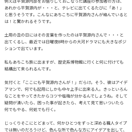
例えば平賀源内邸をお借りしておこなった講座の参加者の方は、
あれから平賀源内が・・・と、テレビに出てくるたびに「あ！」
と思うそうです。こんなにあちこちに平賀源内さんが絡んでいると
は！と驚かれるそうです。
土用の丑の日にはその言葉を作ったのは平賀源内さんで・・・と
出てくるし、最近では日曜夜8時からの大河ドラマにも大きなポジ
ションで出ています。
私もあちこち旅に出ますが、歴史系博物館に行くと何に付けても
結構出て来られるんです。
気付くと「ここにも平賀源内さんが！」だらけ。そう、彼はアイデ
アマンで、何でも起用にしかも中々上手に出来る人。きっといろん
なことをやってきたからコツや塩梅が分かるんでしょうね。そして
疑問が湧いたら、困った事が起きたら、考えて見て思いついたら
何でもやる、何処でも行く。
じっくりそこにとどまって、何かひとつをずっと深める職人タイプ
では無いのだろうけど、色んな所で色んな方にアイデアを出して、