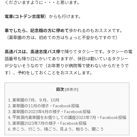
くださいますように・・・と思います。
電車(コトデン志度駅
）からも行けます。
車でしたら、記念館の方に停めて
歩かれるのもおススメです。
（薬草園の方は、初めての方はちょっと不安かもですので）
高速バスは、高速志度バス停
で降りてタクシーです。タクシーの電
話番号も降り口にかいてありますが、休日は動いているタクシー
が少ないそうなので（お年寄りが病院等で使わないからだそうで
す）、予約をしておくことをおススメします。
目次
[
非表示
]
1.
薬草園の7月、９月、10月
2.
薬草園の11月の様子・Facebook投稿
3.
薬草園の2023年4月の様子・Facebook投稿
4.
平賀源内薬草園をお借りしての講座2023年7月・Facebook投稿
5.
薬草園2023年7月の様子・Facebook投稿
6.
歩こう、行こう、嗅ごう、見よう、触ろう、聞こう