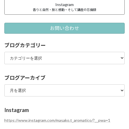
Instagram
香りと自然・旅と感動・そして講座の忘備録
お問い合わせ
ブログカテゴリー
ブ
ロ
グ
カ
テ
ブログアーカイブ
ゴ
ブ
リ
ロ
ー
グ
ア
ー
Instagram
カ
イ
https://www.instagram.com/masako.t_aromatico/?__pwa=1
ブ