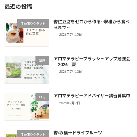
最近の投稿
杏仁豆腐をゼロから作る∼収穫から食べ
手仕事やクラフト
るまで∼
2026年7月15日
アロマテラピーブラッシュアップ勉強会
講座
｜2026｜夏
2026年7月10日
アロマテラピーアドバイザー講習募集中
blog
2026年7月7日
杏/収穫→ドライフルーツ
手仕事やクラフト