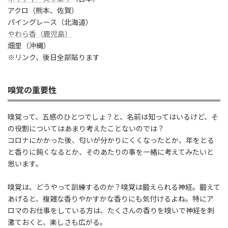
アクロ（熊本、佐賀）
パイングレース（北海道）
やわら香（鹿児島）
畑里（沖縄）
※リンク、後日全部貼ります
嗅覚の重要性
嗅覚って、五感のひとつでしょ？と、名前は知ってはいるけど、そ
の役割についてはあまり考えたことないのでは？
コロナにかかった後、匂いが分かりにくくなったとか、年をとる
と香りに鈍くなるとか、そのあたりの事を一緒に考えてみたいと
思います。
嗅覚は、どうやって訓練するのか？嗅覚は鍛えられる神経。鍛えて
あげると、複雑な香りやかすかな香りにも気付けるよね。特にア
ロマのお仕事をしている方は、たくさんの香りを嗅いで神経を刺
激ておくと、楽しさも広がる。