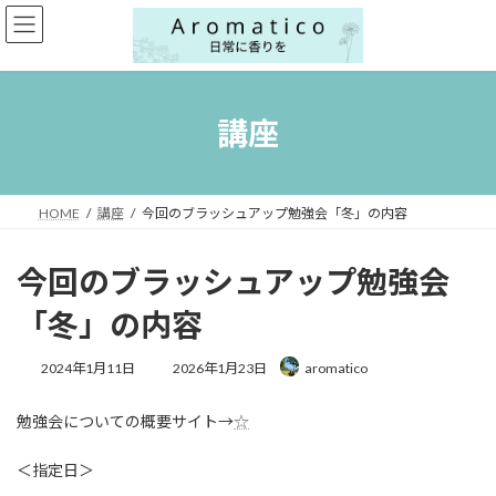
コ
ナ
ン
ビ
テ
ゲ
ン
ー
ツ
シ
へ
ョ
講座
ス
ン
キ
に
ッ
移
プ
動
HOME
講座
今回のブラッシュアップ勉強会「冬」の内容
今回のブラッシュアップ勉強会
「冬」の内容
最
2024年1月11日
2026年1月23日
aromatico
終
更
勉強会についての概要サイト→
☆
新
日
時
＜指定日＞
: