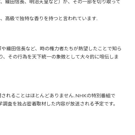
政、織田信長、明治天皇など）が、その一部を切り取って
、高級で独特な香りを持つと言われています.
軍や織田信長など、時の権力者たちが熱望したことで知ら
取り、その行為を天下統一の象徴として大々的に喧伝しま
されることはほとんどありません. NHKの特別番組で
科学調査を独占密着取材した内容が放送される予定です。