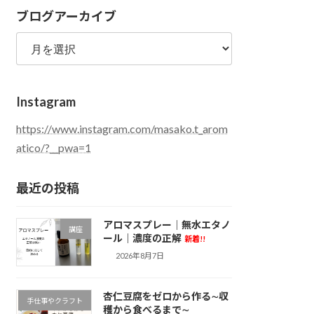
ブログアーカイブ
テ
ゴ
ブ
リ
ロ
ー
グ
ア
Instagram
ー
カ
https://www.instagram.com/masako.t_arom
イ
atico/?__pwa=1
ブ
最近の投稿
アロマスプレー｜無水エタノ
講座
ール｜濃度の正解
新着!!
2026年8月7日
杏仁豆腐をゼロから作る∼収
手仕事やクラフト
穫から食べるまで∼