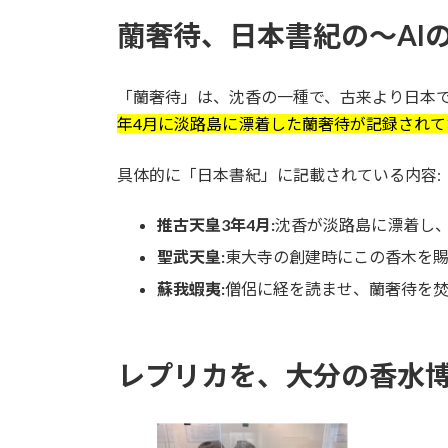
蘭奢待、日本書紀の～AI
「蘭奢待」は、沈香の一種で、古来より日本
年4月に淡路島に漂着した蘭奢待が記録されて
具体的に「日本書紀」に記載されている内容:
推古天皇3年4月:
沈香が淡路島に漂着し
聖武天皇:
東大寺の創建時にこの香木を
蘇我蝦夷:
僧侶に経を読ませ、蘭奢待を
レプリカを、大分の香水