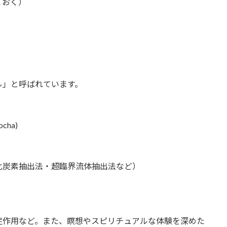
ておく）
ル」と呼ばれています。
ocha)
化炭素抽出法・超臨界流体抽出法など）
症作用など。また、瞑想やスピリチュアルな体験を深めた