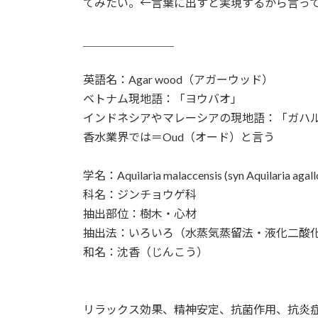
てみたい。←言葉に出すと実現するから言っ
＿＿＿＿＿＿＿＿
英語名：Agar wood（アガーウッド）
ベトナム現地語：「ヨウバオ」
インドネシアやマレーシアの現地語：「ガハ
香水業界では＝Oud（オード）と言う
学名：Aquilaria malaccensis (syn Aquilaria agall
科名：ジンチョウゲ科
抽出部位：樹木・心材
抽出法：いろいろ（水蒸気蒸留法・液化二酸
和名：沈香（じんこう）
リラックス効果、精神安定、抗菌作用、抗炎