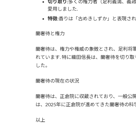
切り取り:
多くの権力者（足利義満、義
愛用しました.
特徴:
香りは「古めきしずか」と表現され
蘭奢待と権力
蘭奢待は、権力や権威の象徴とされ、足利将
れています. 特に織田信長は、蘭奢待を切り
した。
蘭奢待の現在の状況
蘭奢待は、正倉院に収蔵されており、一般公開
は、2025年に正倉院が進めてきた蘭奢待の
以上