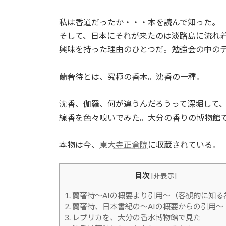
私は香道だったか・・・本を読んで知った。
そして、日本にそれが来たのは淡路島に流れ
興味を持った理由のひとつだ。勉強会の中の
蘭奢待とは、究極の香木。沈香の一種。
沈香、伽羅、何が違うんだろうって深堀して
線香を色々嗅いでみた。大分の香りの博物館
本物は今、
東大寺正倉院
に収蔵されている。
目次
[
非表示
]
1.
蘭奢待～AIの概要より引用～（客観的に知る
2.
蘭奢待、日本書紀の～AIの概要からの引用～
3.
レプリカを、大分の香水博物館で見た