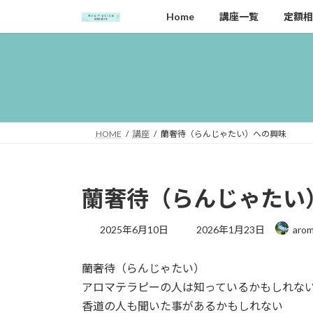
コ
ナ
Home
講座一覧
定額相
ン
ビ
テ
ゲ
ン
ー
ツ
シ
へ
ョ
ス
ン
キ
に
HOME
講座
蘭奢待（らんじゃたい）への興味
ッ
移
プ
動
蘭奢待（らんじゃたい
最
2025年6月10日
2026年1月23日
arom
終
更
蘭奢待（らんじゃたい）
新
日
アロマテラピーの人は知っているかもしれな
時
香道の人も聞いた事があるかもしれない
: