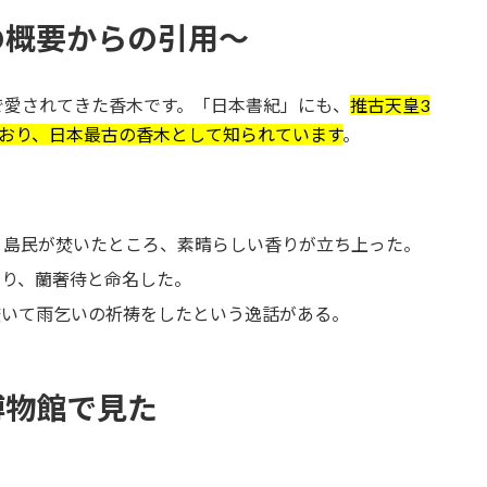
の概要からの引用～
で愛されてきた香木です。「日本書紀」にも、
推古天皇3
おり、日本最古の香木として知られています
。
、島民が焚いたところ、素晴らしい香りが立ち上った。
賜り、蘭奢待と命名した。
焚いて雨乞いの祈祷をしたという逸話がある。
博物館で見た