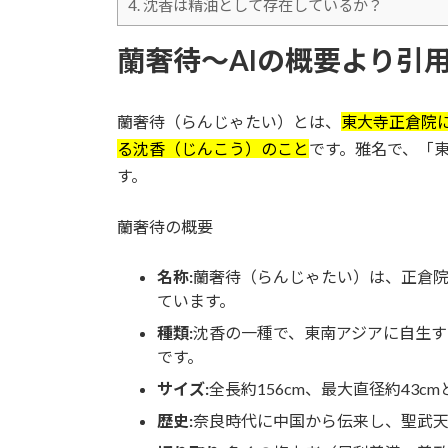
4.
沈香は精油として存在しているか？
蘭奢待～AIの概要より引
蘭奢待（らんじゃたい）とは、
東大寺正倉院
る沈香（じんこう）のこと
です。雅名で、「
す。
蘭奢待の概要
名称:
蘭奢待（らんじゃたい）は、正倉
ています。
種類:
沈香の一種で、東南アジアに自生す
です。
サイズ:
全長約156cm、最大直径約43c
歴史:
奈良時代に中国から伝来し、聖武天