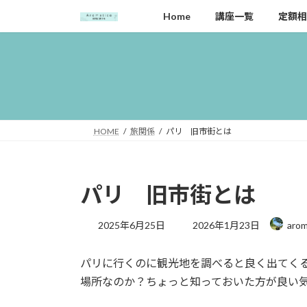
コ
ナ
Home
講座一覧
定額相
ン
ビ
テ
ゲ
ン
ー
ツ
シ
へ
ョ
ス
ン
キ
に
HOME
旅関係
パリ 旧市街とは
ッ
移
プ
動
パリ 旧市街とは
最
2025年6月25日
2026年1月23日
arom
終
更
パリに行くのに観光地を調べると良く出てく
新
日
場所なのか？ちょっと知っておいた方が良い
時
: