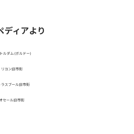
ペディアより
トルダム (ボルドー)
リヨン旧市街
トラスブール旧市街
オセール旧市街