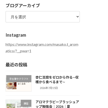
ブログアーカイブ
テ
ゴ
ブ
リ
ロ
ー
グ
ア
Instagram
ー
カ
https://www.instagram.com/masako.t_arom
イ
atico/?__pwa=1
ブ
最近の投稿
杏仁豆腐をゼロから作る∼収
手仕事やクラフト
穫から食べるまで∼
2026年7月15日
アロマテラピーブラッシュア
講座
ップ勉強会｜2026｜夏