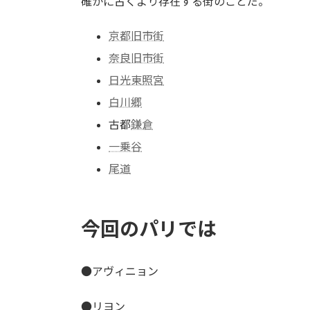
確かに古くより存在する街のことだ。
京都旧市街
奈良旧市街
日光東照宮
白川郷
古都
鎌倉
一乗谷
尾道
今回のパリでは
●アヴィニョン
●リヨン