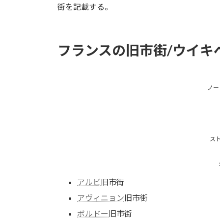
街を記載する。
フランスの旧市街/ウイキ
ノー
ス
アルビ
旧市街
アヴィニョン
旧市街
ボルドー
旧市街