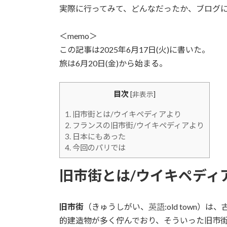
実際に行ってみて、どんなだったか、ブログ
＜memo＞
この記事は2025年6月17日(火)に書いた。
旅は6月20日(金)から始まる。
目次
[
非表示
]
1.
旧市街とは/ウイキペディアより
2.
フランスの旧市街/ウイキペディアより
3.
日本にもあった
4.
今回のパリでは
旧市街とは/ウイキペディ
旧市街
（きゅうしがい、
英語
:old tow
的建造物が多く佇んでおり、そういった旧市