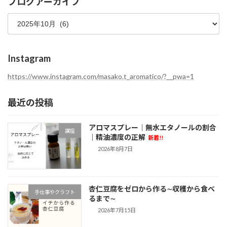
ブログアーカイブ
ゴ
ブ
リ
ロ
ー
グ
ア
ー
Instagram
カ
イ
https://www.instagram.com/masako.t_aromatico/?__pwa=1
ブ
最近の投稿
アロマスプレー｜無水エタノールの割合
講座
｜精油濃度の正解
新着!!
2026年8月7日
杏仁豆腐をゼロから作る∼収穫から食べ
手仕事やクラフト
るまで∼
2026年7月15日