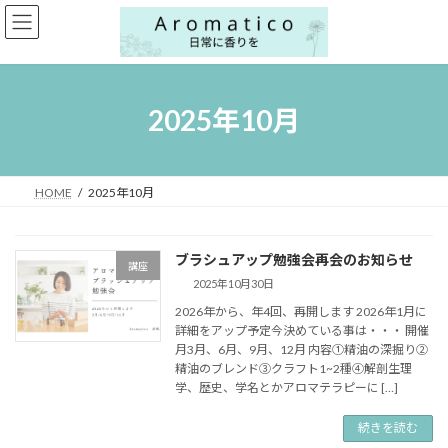
コ
ナ
ン
ビ
テ
ゲ
ン
ー
ツ
シ
へ
ョ
2025年10月
ス
ン
キ
に
ッ
移
プ
動
HOME
2025年10月
ブラシュアップ勉強会再会のお知らせ
講座
2025年10月30日
2026年から、年4回、再開します 2026年1月に
詳細をアップ予定今決めている事は・・・ 開催
月3月、6月、9月、12月 内容①精油の深掘り➁
精油のブレンド③クラフト1~2種④解剖生理
学、歴史、学名とかアロマテラピーに […]
続きを読む