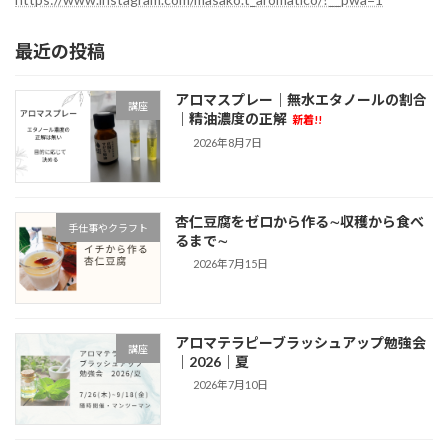
ブ
最近の投稿
アロマスプレー｜無水エタノールの割合
講座
｜精油濃度の正解
新着!!
2026年8月7日
杏仁豆腐をゼロから作る∼収穫から食べ
手仕事やクラフト
るまで∼
2026年7月15日
アロマテラピーブラッシュアップ勉強会
講座
｜2026｜夏
2026年7月10日