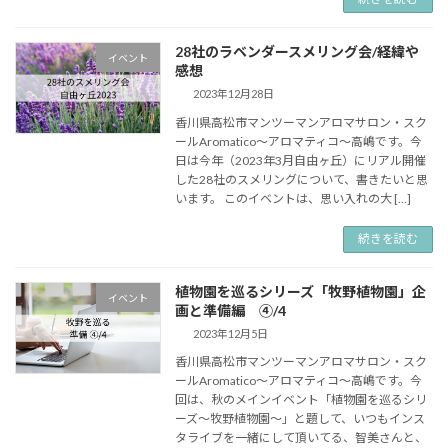
28社のラベンダースメリング会/経緯や
イベント
感想
2023年12月28日
香川県高松市マンツーマンアロマサロン・スク
ールAromatico～アロマティコ～高嶋です。今
日は今年（2023年3月自由ヶ丘）にリアル開催
した28社のスメリングについて、書きたいと思
います。 このイベントは、思い入れの大 […]
続きを読む
植物園を巡るシリーズ「牧野植物園」企
イベント
画と準備編 ④/4
2023年12月5日
香川県高松市マンツーマンアロマサロン・スク
ールAromatico～アロマティコ～高嶋です。今
回は、秋のメインイベント「植物園を巡るシリ
ーズ～牧野植物園～」と題して、いつもインス
タライブを一緒にして頂いてる、智美さんと、