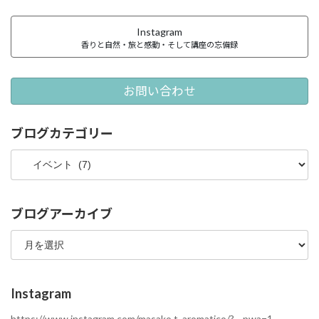
Instagram
香りと自然・旅と感動・そして講座の忘備録
お問い合わせ
ブログカテゴリー
ブ
ロ
グ
カ
テ
ブログアーカイブ
ゴ
ブ
リ
ロ
ー
グ
ア
ー
Instagram
カ
イ
https://www.instagram.com/masako.t_aromatico/?__pwa=1