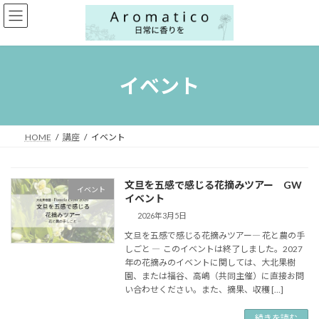
コ
ナ
ン
ビ
テ
ゲ
ン
ー
ツ
シ
へ
ョ
イベント
ス
ン
キ
に
ッ
移
プ
動
HOME
講座
イベント
文旦を五感で感じる花摘みツアー GW
イベント
イベント
2026年3月5日
文旦を五感で感じる花摘みツアー― 花と農の手
しごと ― このイベントは終了しました。2027
年の花摘みのイベントに関しては、大北果樹
園、または福谷、高嶋（共同主催）に直接お問
い合わせください。また、摘果、収穫 […]
続きを読む