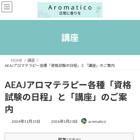
コ
ナ
ン
ビ
テ
ゲ
ン
ー
ツ
シ
へ
ョ
講座
ス
ン
キ
に
ッ
移
プ
動
HOME
講座
AEAJアロマテラピー各種「資格試験の日程」と「講座」のご案内
AEAJアロマテラピー各種「資格
試験の日程」と「講座」のご案
内
最
2024年11月15日
2026年1月23日
aromatico
終
更
新
目次
[
非表示
]