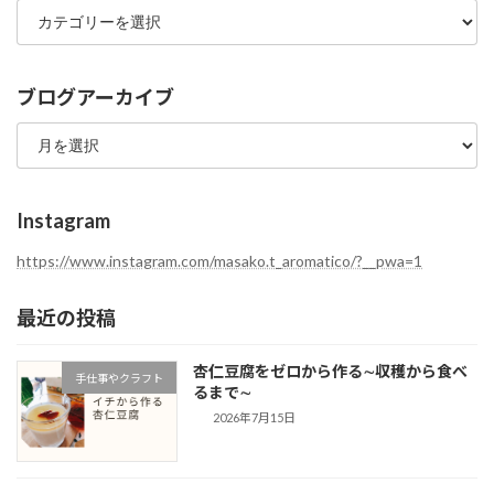
ロ
グ
カ
テ
ブログアーカイブ
ゴ
ブ
リ
ロ
ー
グ
ア
ー
Instagram
カ
イ
https://www.instagram.com/masako.t_aromatico/?__pwa=1
ブ
最近の投稿
杏仁豆腐をゼロから作る∼収穫から食べ
手仕事やクラフト
るまで∼
2026年7月15日