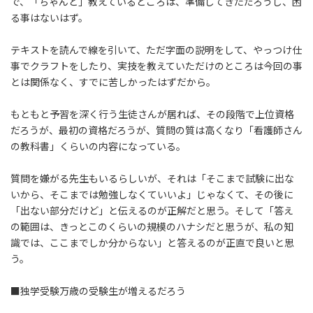
で、「ちゃんと」教えているところは、準備してきただろうし、困
る事はないはず。
テキストを読んで線を引いて、ただ字面の説明をして、やっつけ仕
事でクラフトをしたり、実技を教えていただけのところは今回の事
とは関係なく、すでに苦しかったはずだから。
もともと予習を深く行う生徒さんが居れば、その段階で上位資格
だろうが、最初の資格だろうが、質問の質は高くなり「看護師さん
の教科書」くらいの内容になっている。
質問を嫌がる先生もいるらしいが、それは「そこまで試験に出な
いから、そこまでは勉強しなくていいよ」じゃなくて、その後に
「出ない部分だけど」と伝えるのが正解だと思う。そして「答え
の範囲は、きっとこのくらいの規模のハナシだと思うが、私の知
識では、ここまでしか分からない」と答えるのが正直で良いと思
う。
■独学受験万歳の受験生が増えるだろう