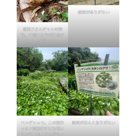
説明がありがたい
喜美子さんゲットの情
報。午前中までが見頃だ
そう
ハンゲショウ。この後行
説明がほんとありがたい
った上賀茂神社にも咲い
ていて「あ！ハンゲショ