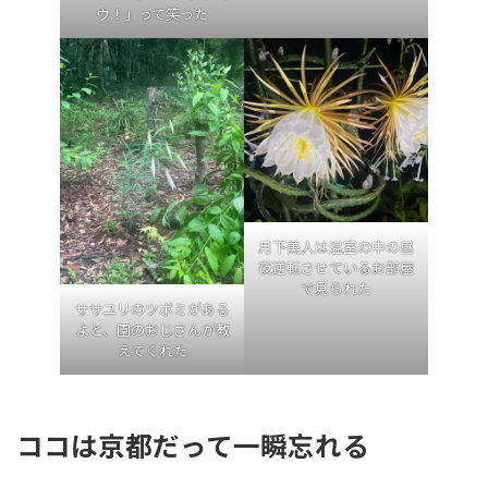
ウ！」って笑った
月下美人は温室の中の昼
夜逆転させているお部屋
で見られた
ササユリのツボミがある
よと、園のおじさんが教
えてくれた
ココは京都だって一瞬忘れる