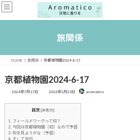
コ
ナ
ン
ビ
テ
ゲ
ン
ー
ツ
シ
へ
ョ
旅関係
ス
ン
キ
に
ッ
移
プ
動
HOME
旅関係
京都植物園2024-6-17
京都植物園2024-6-17
最
2024年7月17日
2026年1月23日
aromatico
終
更
新
目次
[
非表示
]
日
時
1.
フィールドワークって何？
:
2.
今回は京都植物園（初）なので予習
3.
何を見ようかな（予習）
4.
そして当日