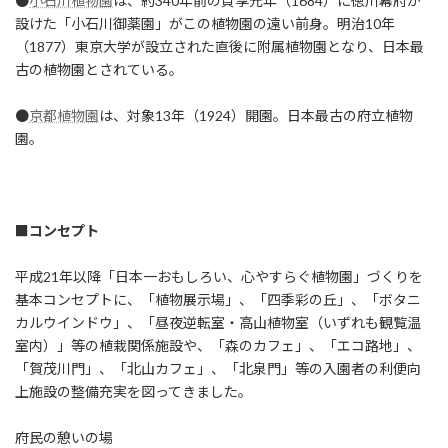
●
小石川植物園
は、約340年前の貞享元年（1684）に徳川幕府が
設けた「小石川御薬園」がこの植物園の遠い前身。明治10年
（1877）東京大学が設立された直後に附属植物園となり、日本最
古の植物園とされている。
●
京都植物園
は、対象13年（1924）開園。日本最古の府立植物
園。
■コンセプト
平成21年以降「日本一おもしろい、心やすらぐ植物園」づくりを
基本コンセプトに、「植物展示場」、「四季彩の丘」、「ボタニ
カルウインドウ」、「昼夜逆転室・高山植物室（いずれも観覧温
室内）」等の植栽関係施設や、「森のカフェ」、「エコ路地」、
「賀茂川門」、「北山カフェ」、「北泉門」等の入園者の利便向
上施設の整備充実を図ってきました。
府民の憩いの場