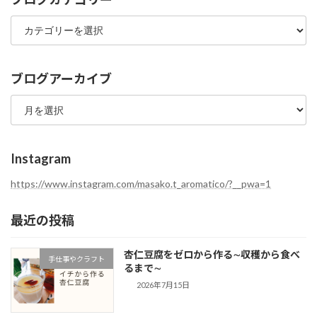
ブ
ロ
グ
カ
テ
ブログアーカイブ
ゴ
ブ
リ
ロ
ー
グ
ア
ー
Instagram
カ
イ
https://www.instagram.com/masako.t_aromatico/?__pwa=1
ブ
最近の投稿
杏仁豆腐をゼロから作る∼収穫から食べ
手仕事やクラフト
るまで∼
2026年7月15日