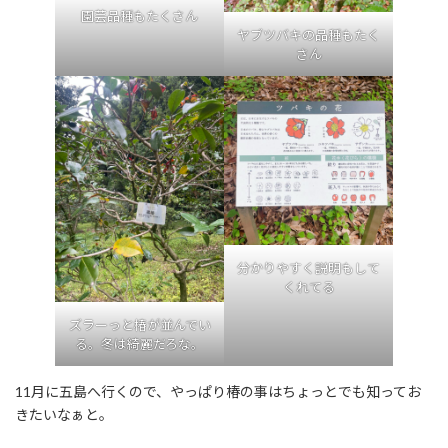
園芸品種もたくさん
ヤブツバキの品種もたく
さん
分かりやすく説明もして
くれてる
ズラーっと椿が並んでい
る。冬は綺麗だろな。
11月に五島へ行くので、やっぱり椿の事はちょっとでも知ってお
きたいなぁと。