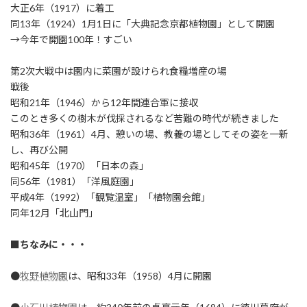
大正6年（1917）に着工
同13年（1924）1月1日に「大典記念京都植物園」として開園
→今年で開園100年！すごい
第2次大戦中は園内に菜園が設けられ食糧増産の場
戦後
昭和21年（1946）から12年間連合軍に接収
このとき多くの樹木が伐採されるなど苦難の時代が続きました
昭和36年（1961）4月、憩いの場、教養の場としてその姿を一新
し、再び公開
昭和45年（1970）「日本の森」
同56年（1981）「洋風庭園」
平成4年（1992）「観覧温室」「植物園会館」
同年12月「北山門」
■ちなみに・・・
●
牧野植物園
は、昭和33年（1958）4月に開園