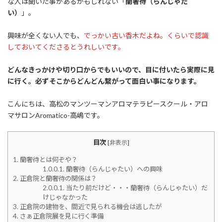
な人は聞いた事があるかもしれない「
蘭奢待（らんじゃた
い）
」。
興味が全くない人でも、
でっかい古い香木だよね。くらいで認識
しておいてくださるとうれしいです。
どんなきっかけや切り口からでもいいので、目に付いたら実際に見
に行く。必ずそこからどんどん繋がって面白い事になります。
こんにちは、高松のマンツーマンアロマテラピースクール・アロ
マサロンAromatico-高嶋です。
目次
[
非表示
]
1.
蘭奢待とは何ぞや？
1.0.0.1.
蘭奢待（らんじゃたい）への興味
2.
正倉院と蘭奢待の関係は？
2.0.0.1.
当たり前だけど・・・蘭奢待（らんじゃたい）だ
けじゃなかった
3.
正倉院の建物を、間近で見られる機会は逃したが
4.
さぁ正倉院展を見に行く準備