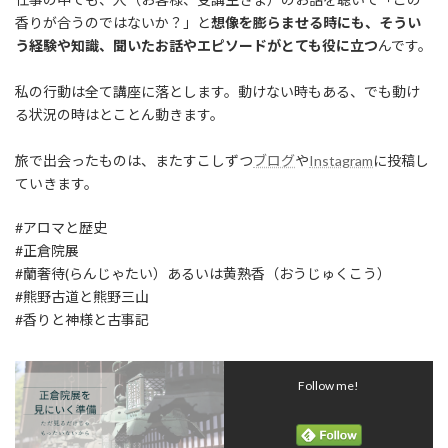
香りが合うのではないか？」と
想像を膨らませる時にも、そうい
う経験や知識、聞いたお話やエピソードがとても役に立つ
んです。
私の行動は全て講座に落とします。動けない時もある、でも動け
る状況の時はとことん動きます。
旅で出会ったものは、またすこしずつ
ブログ
や
Instagram
に投稿し
ていきます。
#アロマと歴史
#正倉院展
#蘭奢待(らんじゃたい）あるいは黄熟香（おうじゅくこう）
#熊野古道と熊野三山
#香りと神様と古事記
Follow me!