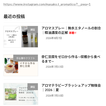
イ
https://www.instagram.com/masako.t_aromatico/?__pwa=1
ブ
最近の投稿
アロマスプレー｜無水エタノールの割合
講座
｜精油濃度の正解
新着!!
2026年8月7日
杏仁豆腐をゼロから作る∼収穫から食べ
手仕事やクラフト
るまで∼
2026年7月15日
アロマテラピーブラッシュアップ勉強会
講座
｜2026｜夏
2026年7月10日