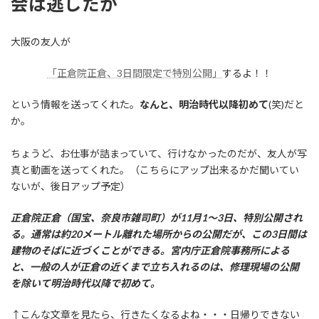
会は逃したが
大阪の友人が
「正倉院正倉、3日間限定で特別公開」
するよ！！
という情報を送ってくれた。
なんと、明治時代以降初めて
(笑)だと
か。
ちょうど、お仕事が詰まっていて、行けなかったのだが、友人が写
真と動画を送ってくれた。（こちらにアップ出来るかだ聞いてい
ないが、後日アップ予定）
正倉院正倉（国宝、奈良市雑司町）が11月1～3日、特別公開され
る。通常は約20メートル離れた場所からの公開だが、この3日間は
建物のそばに近づくことができる。宮内庁正倉院事務所による
と、一般の人が正倉の近くまで立ち入れるのは、修理現場の公開
を除いて明治時代以降で初めて。
↑こんな文章を見たら、行きたくなるよね・・・日帰りできない