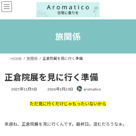
コ
ナ
ン
ビ
テ
ゲ
ン
ー
ツ
シ
へ
ョ
旅関係
ス
ン
キ
に
ッ
移
プ
動
HOME
旅関係
正倉院展を見に行く準備
正倉院展を見に行く準備
最
2025年11月5日
2026年1月23日
aromatico
終
更
ただ見に行くだけじゃもったいないから
新
日
時
:
来週ね、正倉院展を見に行くんです。最終日。混むだろうなぁ。