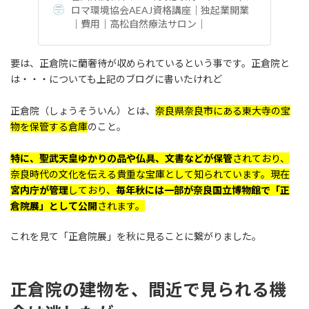
ロマ環境協会AEAJ資格講座｜独起業開業
｜費用｜高松自然療法サロン｜
要は、正倉院に蘭奢待が収められているという事です。正倉院と
は・・・についても上記のブログに書いたけれど
正倉院（しょうそういん）とは、
奈良県奈良市にある東大寺の宝
物を保管する倉庫
のこと。
特に、聖武天皇ゆかりの品や仏具、文書などが保管
されており、
奈良時代の文化を伝える貴重な宝庫として知られています。現在
宮内庁が管理
しており、
毎年秋には一部が奈良国立博物館で「正
倉院展」として公開
されます。
これを見て「正倉院展」を秋に見ることに繋がりました。
正倉院の建物を、間近で見られる機