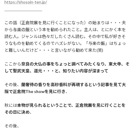
https://shosoin-ten.jp/
＿＿＿＿＿＿＿＿＿
この話（正倉院展を見に行くことになった）の始まりは・・・夫
から
与楽の飯
という本を勧められたこと。主人は、とにかく本を
読む人。ジャンルは色々だしたくさん読む。その中で私が好きそ
うなものを勧めてくるのでハズレがない。「与楽の飯」はちょっ
と難しいんだけど・・・と言いながら勧めて来た(笑)
ここから
奈良の大仏の事をちょっと調べてみたくなり、東大寺、そ
して聖武天皇、道元・・・と、知りたい内容が深まって
その後、
蘭奢待の香りを高砂香料が再現するという記事を見て大
阪で正倉院The showを見に行き
、
秋には
本物が見られるということで、正倉院展を見に行くことを
その日に決め
、
その後、